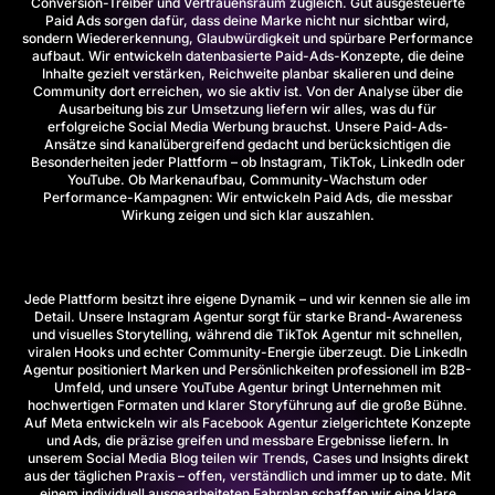
Conversion-Treiber und Vertrauensraum zugleich. Gut ausgesteuerte
Paid Ads sorgen dafür, dass deine Marke nicht nur sichtbar wird,
sondern Wiedererkennung, Glaubwürdigkeit und spürbare Performance
aufbaut. Wir entwickeln datenbasierte Paid-Ads-Konzepte, die deine
Inhalte gezielt verstärken, Reichweite planbar skalieren und deine
Community dort erreichen, wo sie aktiv ist. Von der Analyse über die
Ausarbeitung bis zur Umsetzung liefern wir alles, was du für
erfolgreiche Social Media Werbung brauchst. Unsere Paid-Ads-
Ansätze sind kanalübergreifend gedacht und berücksichtigen die
Besonderheiten jeder Plattform – ob Instagram, TikTok, LinkedIn oder
YouTube. Ob Markenaufbau, Community-Wachstum oder
Performance-Kampagnen: Wir entwickeln Paid Ads, die messbar
Wirkung zeigen und sich klar auszahlen.
Jede Plattform besitzt ihre eigene Dynamik – und wir kennen sie alle im
Detail. Unsere
Instagram Agentur
sorgt für starke Brand-Awareness
und visuelles Storytelling, während die
TikTok Agentur
mit schnellen,
viralen Hooks und echter Community-Energie überzeugt. Die
LinkedIn
Agentur
positioniert Marken und Persönlichkeiten professionell im B2B-
Umfeld, und unsere
YouTube Agentur
bringt Unternehmen mit
hochwertigen Formaten und klarer Storyführung auf die große Bühne.
Auf Meta entwickeln wir als
Facebook Agentur
zielgerichtete Konzepte
und Ads, die präzise greifen und messbare Ergebnisse liefern. In
unserem
Social Media Blog
teilen wir Trends, Cases und Insights direkt
aus der täglichen Praxis – offen, verständlich und immer up to date. Mit
einem individuell ausgearbeiteten Fahrplan schaffen wir eine klare