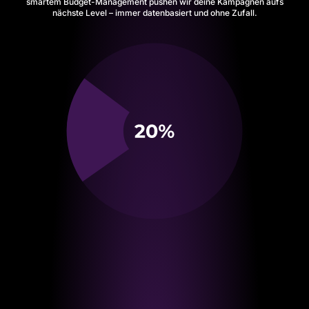
smartem Budget-Management pushen wir deine Kampagnen aufs
nächste Level – immer datenbasiert und ohne Zufall.