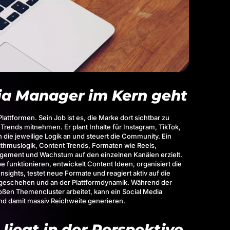
ia Manager im Kern geht
attformen. Sein Job ist es, die Marke dort sichtbar zu
Trends mitnehmen. Er plant Inhalte für
Instagram
,
TikTok
,
 die jeweilige Logik an und steuert die Community. Ein
ithmuslogik, Content Trends, Formaten wie Reels,
agement und Wachstum auf den einzelnen Kanälen erzielt.
e funktionieren, entwickelt Content Ideen, organisiert die
 Insights, testet neue Formate und reagiert aktiv auf die
esgeschehen und an der Plattformdynamik. Während der
en Themencluster arbeitet, kann ein Social Media
nd damit massiv Reichweite generieren.
liegt in der Perspektive