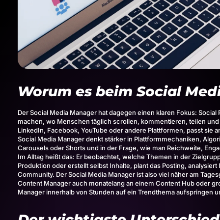
Worum es beim Social Med
Der Social Media Manager hat dagegen einen klaren Fokus: Social Pl
machen, wo Menschen täglich scrollen, kommentieren, teilen und 
LinkedIn
,
Facebook
,
YouTube
oder andere Plattformen, passt sie an
Social Media Manager denkt stärker in Plattformmechaniken, Algor
Carousels oder Shorts und in der Frage, wie man Reichweite, Eng
Im Alltag heißt das: Er beobachtet, welche Themen in der Zielgrupp
Produktion oder erstellt selbst Inhalte, plant das Posting, analysiert
Community. Der Social Media Manager ist also viel näher am Tag
Content Manager auch monatelang an einem Content Hub oder groß
Manager innerhalb von Stunden auf ein Trendthema aufspringen u
Der wichtigste Unterschied 