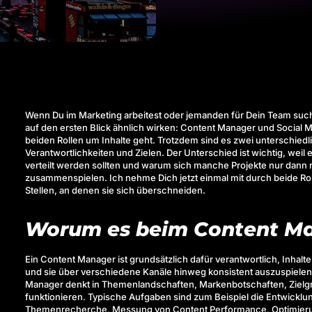
Wenn Du im Marketing arbeitest oder jemanden für Dein Team suchst
auf den ersten Blick ähnlich wirken: Content Manager und Social Me
beiden Rollen um Inhalte geht. Trotzdem sind es zwei unterschied
Verantwortlichkeiten und Zielen. Der Unterschied ist wichtig, wei
verteilt werden sollten und warum sich manche Projekte nur dann 
zusammenspielen. Ich nehme Dich jetzt einmal mit durch beide Rol
Stellen, an denen sie sich überschneiden.
Worum es beim Content Ma
Ein Content Manager ist grundsätzlich dafür verantwortlich, Inhalte
und sie über verschiedene Kanäle hinweg konsistent auszuspielen. S
Manager denkt in Themenlandschaften, Markenbotschaften, Zielgr
funktionieren. Typische Aufgaben sind zum Beispiel die Entwicklun
Themenrecherche, Messung von Content Performance, Optimierun