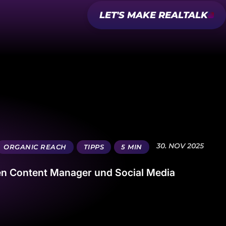
LET'S MAKE REALTALK
30. NOV 2025
ORGANIC REACH
TIPPS
5 MIN
en Content Manager und Social Media