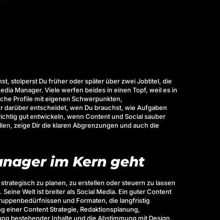
, stolperst Du früher oder später über zwei Jobtitel, die
dia Manager. Viele werfen beides in einen Topf, weil es in
liche Profile mit eigenen Schwerpunkten,
l er darüber entscheidet, wen Du brauchst, wie Aufgaben
richtig gut entwickeln, wenn Content und Social sauber
len, zeige Dir die klaren Abgrenzungen und auch die
nager im Kern geht
 strategisch zu planen, zu erstellen oder steuern zu lassen
eine Welt ist breiter als Social Media. Ein guter Content
uppenbedürfnissen und Formaten, die langfristig
g einer Content Strategie, Redaktionsplanung,
g bestehender Inhalte und die Abstimmung mit Design,