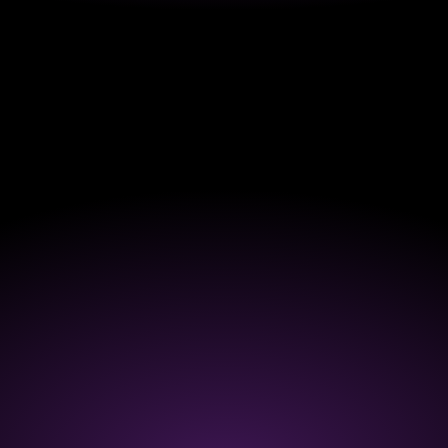
ALGORITHMUS
LINKEDIN
ORGANIC REACH
Wie funktioniert der LinkedIn-Algorithmus?