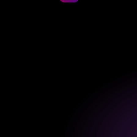
LINKEDIN
ORGANIC REACH
TIPPS
Wie oft sollte man auf LinkedIn posten?