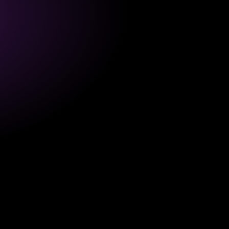
LINKEDIN
ORGANIC REACH
TIPPS
Für wen ist LinkedIn sinnvoll?