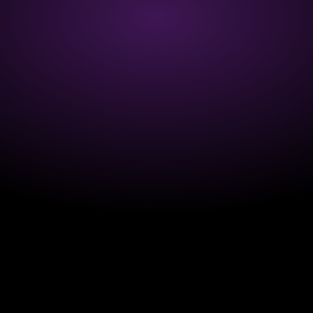
LINKEDIN
ORGANIC REACH
TIPPS
Wie postet man richtig auf LinkedIn? – Die
ultimative Anleitung für mehr Reichweite