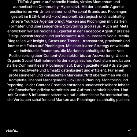
TikTok Agentur
auf schnelle Hooks, virales Momentum und
authentischen Community-Hype setzt. Mit der
LinkedIn Agentur
positionieren wir Unternehmen und Personal Brands aus Plochingen
gezielt im B2B-Umfeld – professionell, strategisch und nachhaltig.
Unsere
YouTube Agentur
bringt Marken aus Plochingen mit starken
Formaten und überzeugendem Storytelling groß raus. Auch auf Meta
entwickeln wir als regionale Experten in der
Facebook Agentur
präzise
Zielgruppenstrategien und performante Ads. In unserem
Social Media
Blog
teilen wir Insights, Cases und Trends – transparent, praxisnah und
immer mit Fokus auf Plochingen. Mit einer klaren
Strategy
entwickeln
wir individuelle Roadmaps, die Marken nachhaltig stärken – von
Positionierung über Content-Architektur bis zur Auswertung. Unsere
Organic Social
Maßnahmen fördern organisches Wachstum und bauen
starke Communities in Plochingen auf. Durch gezielte
Paid Ads
steigern
wir Reichweite und Umsatz datenbasiert und effizient. Für einen
professionellen und konsistenten Markenauftritt übernehmen wir das
komplette
Channel Management
– inklusive Planung, Monitoring und
Reporting. In der
Content Creation
entstehen unverwechselbare Inhalte,
die Botschaften präzise vermitteln und Aufmerksamkeit binden. Und
mit
Creator & Influencer
setzen wir auf authentische Partnerschaften,
die Vertrauen schaffen und Marken aus Plochingen nachhaltig pushen.
REAL.