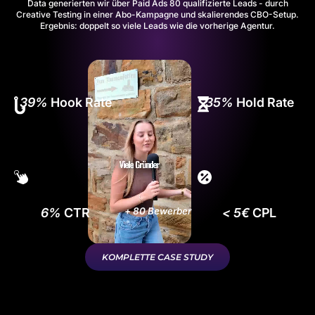
Data
generierten wir über Paid Ads 80 qualifizierte Leads - durch
Creative Testing in einer Abo-Kampagne und skalierendes CBO-Setup.
Ergebnis: doppelt so viele Leads wie die vorherige Agentur.
39%
Hook Rate
35%
Hold Rate
6%
CTR
+ 80 Bewerber
< 5€
CPL
KOMPLETTE CASE STUDY