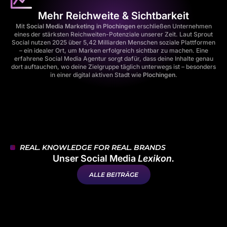
Mehr Reichweite & Sichtbarkeit
Mit
Social Media Marketing in Plochingen
erschließen Unternehmen
eines der stärksten Reichweiten-Potenziale unserer Zeit. Laut
Sprout
Social
nutzen 2025 über 5,42 Milliarden Menschen soziale Plattformen
– ein idealer Ort, um Marken erfolgreich sichtbar zu machen. Eine
erfahrene Social Media Agentur sorgt dafür, dass deine Inhalte genau
dort auftauchen, wo deine Zielgruppe täglich unterwegs ist – besonders
in einer digital aktiven Stadt wie
Plochingen
.
Gehe zu Element 1
Gehe zu Element 2
Gehe zu Element 3
Gehe zu Element 4
Gehe zu Element 5
Gehe zu Element 6
Gehe zu Element 7
Gehe zu Element 8
REAL. KNOWLEDGE FOR REAL. BRANDS
Unser Social Media
Lexikon.
ALLE BEITRÄGE