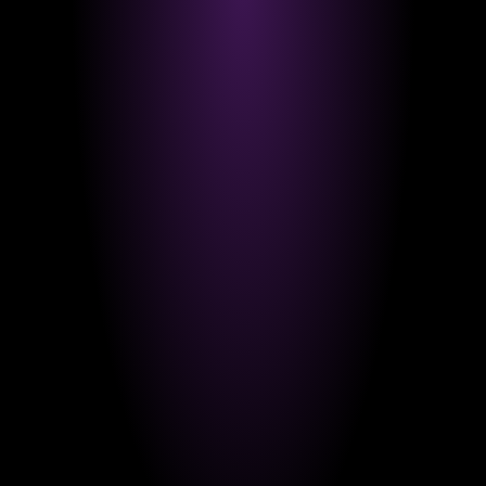
EVENT
Recap: REAL. beim 52. Existenzgründertag der IHK
Göppingen
Beim 52. Existenzgründertag der IHK-Bezirkskammer Göppingen
durften wir von REAL. den Marketing-Slot übernehmen – mit dem
Thema „Marketing Basics – ein Einstieg für Selbstständige“. Den Auftakt
uns...