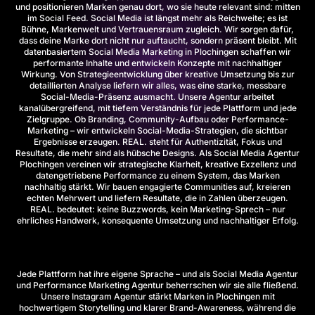
und positionieren Marken genau dort, wo sie heute relevant sind: mitten
im Social Feed. Social Media ist längst mehr als Reichweite; es ist
Bühne, Markenwelt und Vertrauensraum zugleich. Wir sorgen dafür,
dass deine Marke dort nicht nur auftaucht, sondern präsent bleibt. Mit
datenbasiertem Social Media Marketing in Plochingen schaffen wir
performante Inhalte und entwickeln Konzepte mit nachhaltiger
Wirkung. Von Strategieentwicklung über kreative Umsetzung bis zur
detaillierten Analyse liefern wir alles, was eine starke, messbare
Social-Media-Präsenz ausmacht. Unsere Agentur arbeitet
kanalübergreifend, mit tiefem Verständnis für jede Plattform und jede
Zielgruppe. Ob Branding, Community-Aufbau oder Performance-
Marketing – wir entwickeln Social-Media-Strategien, die sichtbar
Ergebnisse erzeugen. REAL. steht für Authentizität, Fokus und
Resultate, die mehr sind als hübsche Designs. Als Social Media Agentur
Plochingen vereinen wir strategische Klarheit, kreative Exzellenz und
datengetriebene Performance zu einem System, das Marken
nachhaltig stärkt. Wir bauen engagierte Communities auf, kreieren
echten Mehrwert und liefern Resultate, die in Zahlen überzeugen.
REAL. bedeutet: keine Buzzwords, kein Marketing-Sprech – nur
ehrliches Handwerk, konsequente Umsetzung und nachhaltiger Erfolg.
Jede Plattform hat ihre eigene Sprache – und als
Social Media Agentur
und
Performance Marketing Agentur
beherrschen wir sie alle fließend.
Unsere
Instagram Agentur
stärkt Marken in Plochingen mit
hochwertigem Storytelling und klarer Brand-Awareness, während die