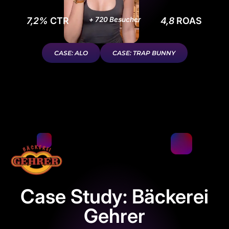
7,2%
CTR
+ 720 Besucher
4,8
ROAS
CASE: ALO
CASE: TRAP BUNNY
Case Study: Bäckerei
Gehrer