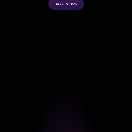
ALLE NEWS
EVENT
REAL. beim 53. Existenzgründertag der IHK
Göppingen
Beim 53. Existenzgründertag der IHK-Bezirkskammer Göppingen
durften wir von REAL. erneut den Marketing-Slot übernehmen - mit
dem Thema „Marketing Basics - ein Einstieg für Selbstständige“.