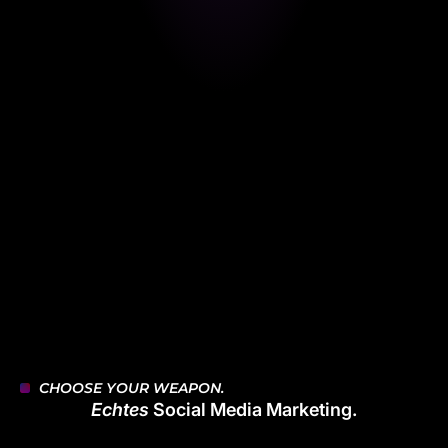
PRESSE
Emre Tuncer in der NWZ Göppingen mit Food with
Style & REAL
Wenn unser Geschäftsführer in der Zeitung landet, dann dürfen wir hier
bei REAL. natürlich auch mal ein bisschen stolz sein.Emre Tuncer,
Gründer von Food with Style und der Social Media Agentur REA...
CHOOSE YOUR 
WEAPON.
Echtes
Social Media Marketing.