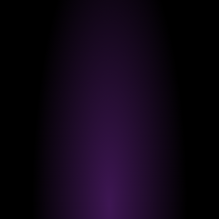
Nachdem ...
EVENT
Rückblick auf das 5. Gründer-Bootcamp auf Burg
Staufeneck
Beim 5. Gründer-Bootcamp von Andreas Pusch durften wir in diesem
Jahr nicht nur als Begleiter, sondern gleich als Mitorganisator
unterstützen. Als Ansprechpartner für Online Marketing und Social
Me...