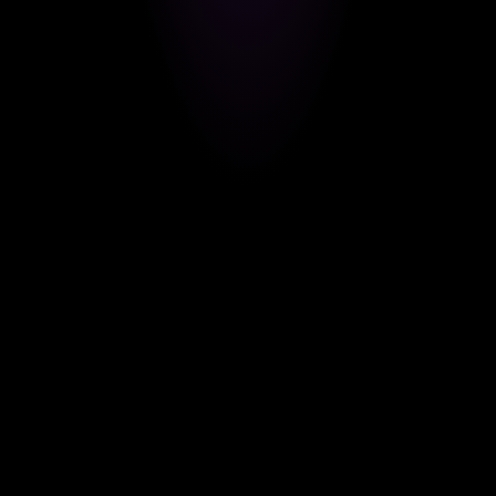
TIKTOK
Wie verkaufe ich direkt über Social Media?
ALGORITHMUS
TIKTOK
TRENDS
Wie funktioniert der TikTok-Algorithmus?