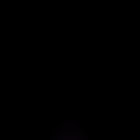
INSTAGRAM
TIKTOK
TRENDS
Was ist besser: Instagram oder TikTok?