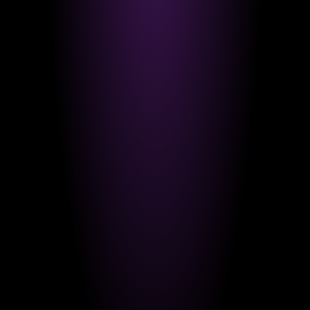
PAID MEDIA
PERFORMANCE MARKETING
TIKTOK
Was kostet TikTok-Werbung?
INSTAGRAM
PERFORMANCE MARKETING