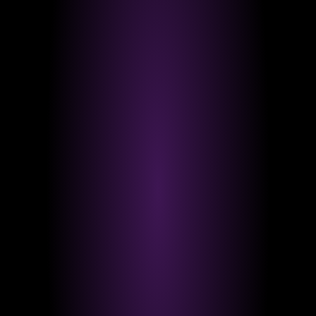
ORGANIC REACH
TIKTOK
TIPPS
Wie oft sollte man auf TikTok posten?